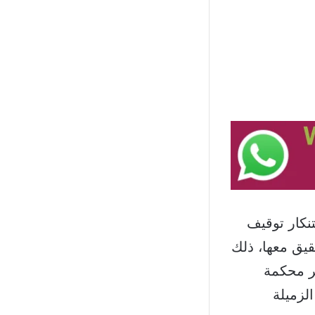
نكار توقيف
قيق معها، ذلك
بر محكمة
لزميلة