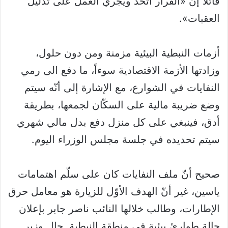
قائلاً إنّ «القرار اتخذ ويجري العمل على تذليل
العقبات».
أزمات النبطية البيئية مزمنة ومن دون حلول،
وزادتها الأزمة الاقتصادية سوءاً، ما دفع الى رمي
النفايات في الشوارع، مع الإشارة إلى أنّه سيتم
وضع ضريبة مالية على السكّان لجمعها، بطريقة
أدق، فينبغي على كل منزل دفع بدل مالي شهري
سيتم تحديده في جلسة مجلس الوزراء اليوم.
صحيح أنّ ملف النفايات كان على سلّم اهتمامات
ياسين، غير أنّ الهدف الأوّل للزيارة هو معامل حرق
الإطارات، وطالب خلالها النائب ناصر جابر بإعلان
حالة طوارئ بيئية في منطقة النبطية. جال وزير