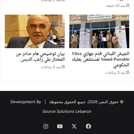
منذ 52 دقيقة
الجيش اللبناني قدم جهازي Ultra
بيان توضيحي هام صادر عن
Sound Portable لمستشفى بعلبك
المختار علي راغب الدبس.
الحكومي
منذ 3 ساعات
منذ 3 ساعات
© حقوق النشر 2026، جميع الحقوق محفوظة |
Development By
Source Solutions Lebanon
فيسبوك
‫X
‫YouTube
انستقرام