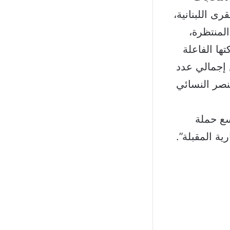
ى اللبنانية،
لمنتظرة،
ها الفاعلة
 على لوائح الشطب الانتخابية نحو 54 % من إجمالي عدد
عنصر النسائي
سع حملة
ية المقبلة”.