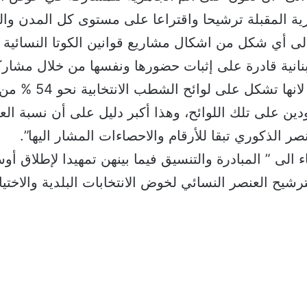
ارية المقبلة ترشيحا واقتراعا على مستوى كل المدن والقر
ى أي شكل من اشكال مشاريع قوانين الكوتا النسائية ا
بنانية قادرة على إثبات حضورها ونفسها من خلال مشاركت
في الانتخابات، لانها تشكل
ودين على تلك اللوائح، وهذا أكبر دليل على أن نسبة ال
ر الذكوري تبقا للأرقام والاحصاءات المشار اليها”.
 الى ” المبادرة والتنسيق فيما بينهن تمهيدا لإطلاق أو
لترشيح العنصر النسائي لخوض الانتخابات البلدية والاختيار