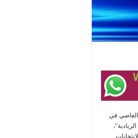
 العاصي في
لريادية”،
انتخابات