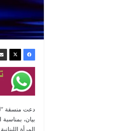
فيسبوك
‫X
دعت منسقة “لجن
بيان، بمناسبة 
المرأة اللبنان