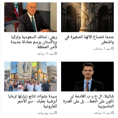
‏عندما تتصدّع الآلهة الصغيرة في
ريفي: تحالف السعودية وتركيا
واشنطن
وباكستان يرسم معادلة جديدة
لأمن المنطقة.
منذ 7 ساعات
منذ 11 ساعة
شاتيلا: ال-ح-ر-ب القادمة لن
سيدة بشوات تتابع زيارتها لرعايا
تكون على النفط… بل على القدرة
أبرشية بعلبك – دير الأحمر
الحاسوبية
المارونية
منذ 11 ساعة
منذ يوم واحد