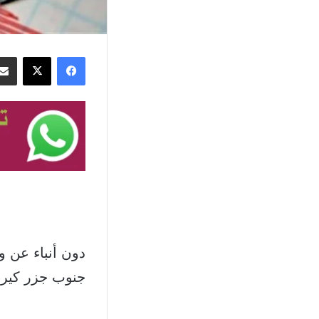
فيسبوك
‫X
جنوب جزر كيرما