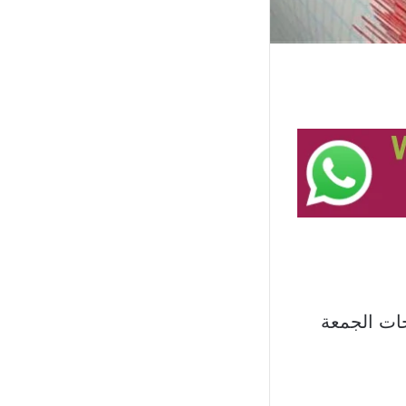
صابات أو أضرار مادية، ضرب زلزال بقوة 6.6 درجات الجمعة