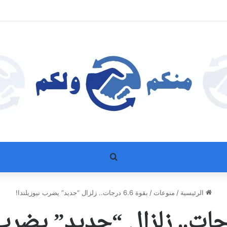
بحث عن
الرئيسية
/
منوعات
/
بقوة 6.6 درجات.. زلزال “جديد” يضرب نيوزيلندا!