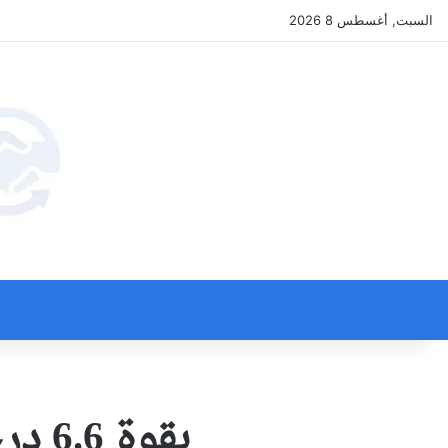
السبت, أغسطس 8 2026
بقوة 6.6 درجات.. زلزال “جديد” يضرب نيوزيلندا!