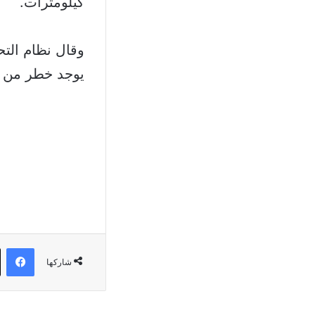
كيلومترات.
وقال نظام التح
يوجد خطر من حد
في
شاركها