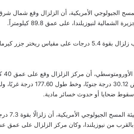
مسح الجيولوجي الأمريكية، أن الزلزال وقع شمال شرق
 الشمالية لنيوزيلندا، على عمق 89.8 كيلومتراً.
وقبل أيام ضرب زلزال بقوة 5.4 درجات على مقياس ريختر جزر كي
وأوضح الم
التقاء خط عرض 30.12 درجة جنوبًا، وخط طول 0
 سقوط ضحايا أو حدوث خسائر مادية.
وقبلها ذكرت هيئة ال
بالقرب من نيوزيلندا، وكان مركز الزلزال على عمق ع