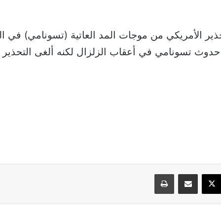
ذير الأمريكي من موجات المد العاتية (تسونامي) في البد
وث تسونامي في أعقاب الزلزال لكنه ألغى التحذير لا
سبوك
‫X
مشاركة عبر البريد
طباعة