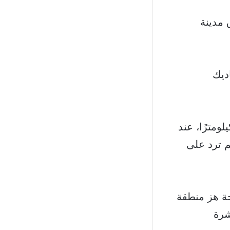
 مدينة
رماديك
ركز الأورومتوسطي، أن مركز الزلزال وقع على عمق 40 كيلومترًا، عند
177.6 درجة غربًا، ولم ترد على
مسح الجيولوجي الأمريكية، أن زلزالًا بقوة 7.3 درجة هز منطقة
شرة