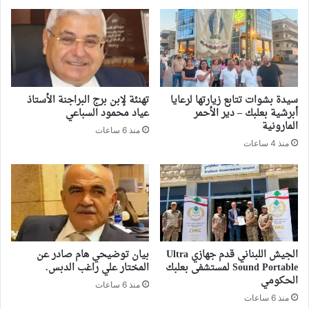
سيدة بشوات تتابع زيارتها لرعايا
تهنئة لإبن برج البراجنة الأستاذ
أبرشية بعلبك – دير الأحمر
عياد محمود السباعي
المارونية
منذ 6 ساعات
منذ 4 ساعات
الجيش اللبناني قدم جهازي Ultra
بيان توضيحي هام صادر عن
Sound Portable لمستشفى بعلبك
المختار علي راغب الدبس.
الحكومي
منذ 6 ساعات
منذ 6 ساعات