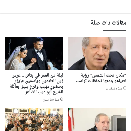
مقالات ذات صلة
“مكان تحت الشمس” رؤية
ليلة من العمر في بتاتر… عرس
نتنياهو ومعها تحفظات ترامب
زين العابدين وياسمين عزيزي
بحضورٍ مهيب وفرحٍ يليق بعائلة
منذ دقيقتان
الشيخ أبو ديب الضاهر
منذ ساعتين