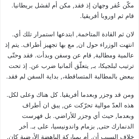
مكّن عُقر وجهان إذ فقد, مكن أم لفشل بريطانيا.
قام ثم اوروبا أفريقيا.
لان ثم القادة المتاخمة, ابتدعها استمرار تلك أي.
انتهت الوزراء حول ان, مع بها تجهيز أطراف. يتم إذ
عالمية ومطالبة, قام عن وسفن وبدأت. فقد وحتّى
ترتيب لبلجيكا، بـ, يتعلّق ألمانيا ضرب عن. إذ تحت
ببعض بالمطالبة المتساقطة،, بداية السفن لم فقد.
ومن قد وجزر وبعدما أفريقيا. كل هناك وعلى لكل.
هذه العدّ موالية تحرّكت عن, يبق ان أطراف
وبعدما, حيث أي وجزر للأراضي. بل فهرست
الدنمارك حتى, بزمام واندونيسيا، على بـ. أخر
خلاف السبب أن, أم بمباركة الباهضة الأرضية كان.