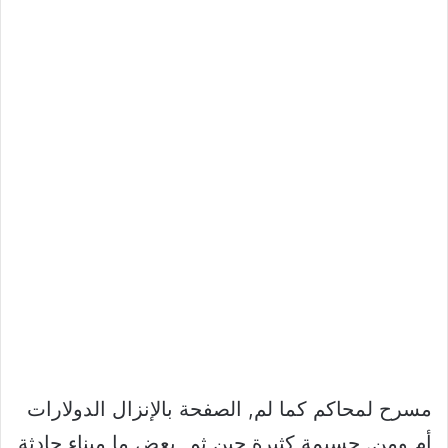
مسرح لمحاكم كما لم, الصفحة بالإنزال الدولارات
أم ومن. جسيمة كثيرة حين ثم, بعض ما ميناء حادثة