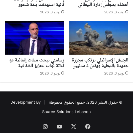
أعضاء بمجلس إدارة الليطاني
ثانية استهدفت بلدة شحور
يونيو 3, 2026
يونيو 3, 2026
الجيش الإسرائيلي يرتكب مجزرة
رسامني يبحث ملفات إنمائية مع
جديدة بالنبطية ويقتل 4 مدنيين
ثلاثة نواب لتعزيز الشفافية
يونيو 3, 2026
يونيو 3, 2026
© حقوق النشر 2026، جميع الحقوق محفوظة |
Development By
Source Solutions Lebanon
فيسبوك
‫X
‫YouTube
انستقرام