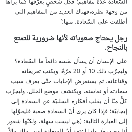
السّعادة عدّة مفاهيم؛ فكلّ شخصٍ يعرّفها كما يراها
من وجهة نظره،فهناك العديد من المفاهيم التي
أطلقت على السّعادة. منها:’
رجل يحتاج صعوباته لأنها ضرورية للتمتع
بالنجاح.
على الإنسان أن يسأل نفسه دائماً ما السّعادة؟
وليجرّب ذلك 10 أو 20 مرّةً، ويكتب تعريفاته
وقناعاته، ثم يستعرض الإجابات حتّى يعرف سبب
سعادته أو تعاسته، ويكتشف موضع الخلل، وليجرّب
كلٌّ منّا أن يقلب أفكاره السلبيّة عن السعادة إلى
إيجابيّة؛ فإذا كان يرى أنّ السعادة صعبة فليحوّلها
إلى العبارة التالية: (هي ليست سهلة، ولكنّها شعور
أنا مصدره)، وإذا اعتقد أنّ السعادة لمن يملك مالاً،