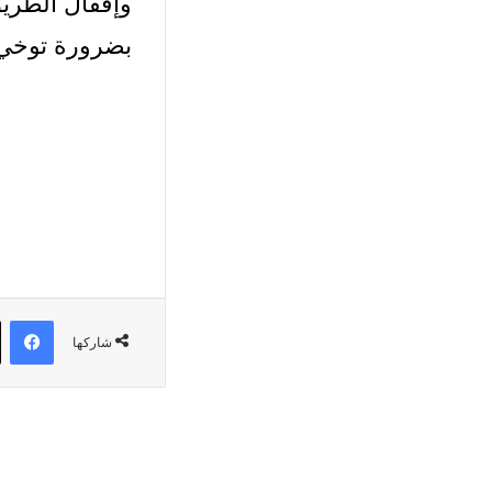
وإقفال الطريق
بضرورة توخي 
في
شاركها