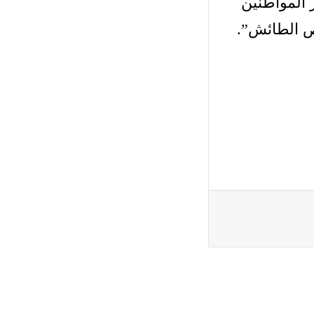
 المواطنين
ص الطائش”
.