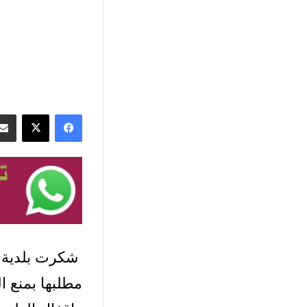
فيسبوك
‫X
شكرت بلدية م
مطلبها بمنع 