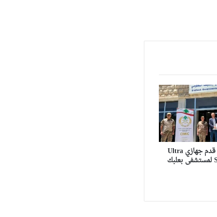
الجيش اللبناني قدم جهازي Ultra
Sound Portable لمستشفى بعلبك