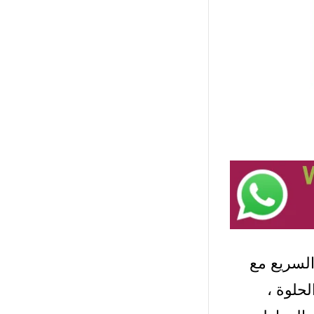
السريع مع
حلوة ،