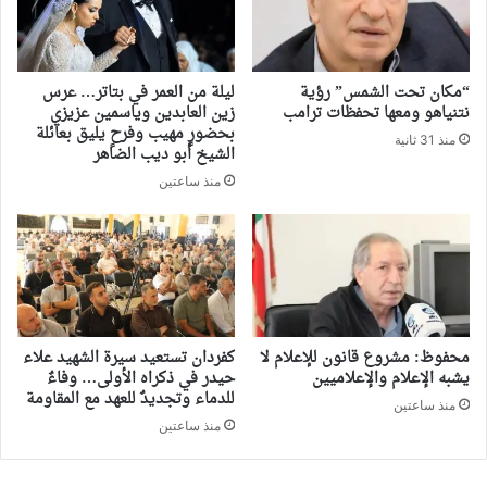
“مكان تحت الشمس” رؤية
ليلة من العمر في بتاتر… عرس
نتنياهو ومعها تحفظات ترامب
زين العابدين وياسمين عزيزي
بحضورٍ مهيب وفرحٍ يليق بعائلة
منذ 31 ثانية
الشيخ أبو ديب الضاهر
منذ ساعتين
محفوظ: مشروع قانون للإعلام لا
كفردان تستعيد سيرة الشهيد علاء
يشبه الإعلام والإعلاميين
حيدر في ذكراه الأولى… وفاءٌ
للدماء وتجديدٌ للعهد مع المقاومة
منذ ساعتين
منذ ساعتين