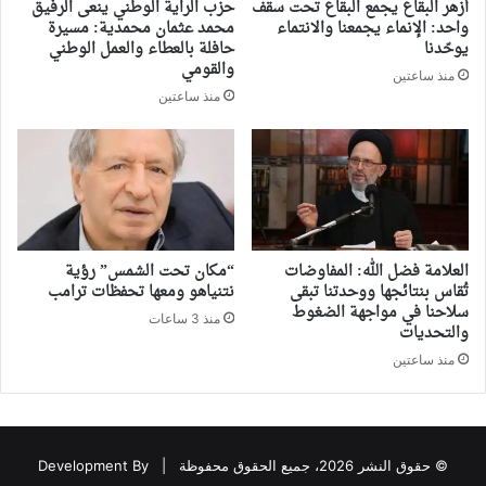
أزهر البقاع يجمع البقاع تحت سقف
حزب الراية الوطني ينعى الرفيق
واحد: الإنماء يجمعنا والانتماء
محمد عثمان محمدية: مسيرة
يوحّدنا
حافلة بالعطاء والعمل الوطني
والقومي
منذ ساعتين
منذ ساعتين
العلامة فضل الله: المفاوضات
“مكان تحت الشمس” رؤية
تُقاس بنتائجها ووحدتنا تبقى
نتنياهو ومعها تحفظات ترامب
سلاحنا في مواجهة الضغوط
منذ 3 ساعات
والتحديات
منذ ساعتين
© حقوق النشر 2026، جميع الحقوق محفوظة |
Development By