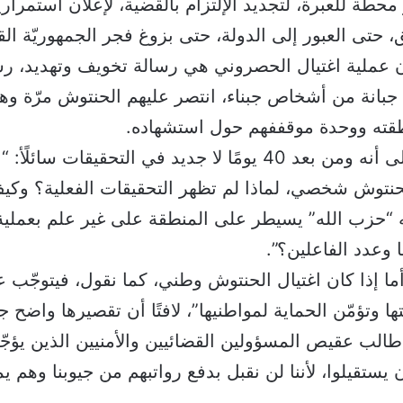
و محطّة للعبرة، لتجديد الإلتزام بالقضية، لإعلان استمراري
، حتى العبور إلى الدولة، حتى بزوغ فجر الجمهوريّة القو
ن عملية اغتيال الحصروني هي رسالة تخويف وتهديد، رس
بانة من أشخاص جبناء، انتصر عليهم الحنتوش مرّة وهو
نطقته ووحدة موقففهم حول استشهاده.
ولفت عقيص إلى أنه ومن بعد 40 يومًا لا جديد في التحقيقات سا
حنتوش شخصي، لماذا لم تظهر التحقيقات الفعلية؟ وكي
“حزب الله” يسيطر على المنطقة على غير علم بعملية ا
 وعدد الفاعلين؟”.
ما إذا كان اغتيال الحنتوش وطني، كما نقول، فيتوجّب ع
 وتؤمّن الحماية لمواطنيها”، لافتًا أن تقصيرها واضح جدا
لب عقيص المسؤولين القضائيين والأمنيين الذين يؤجّ
 أن يستقيلوا، لأننا لن نقبل بدفع رواتبهم من جيوبنا وهم 