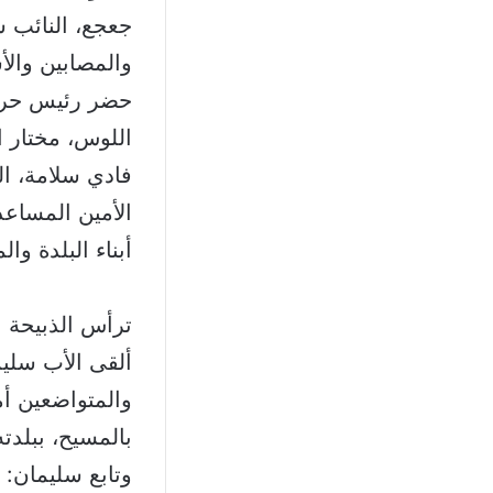
جعجع، النائب س
والمصابين وال
حضر رئيس حركة
اللوس، مختار ا
فادي سلامة، ا
الأمين المساع
أبناء البلدة وا
ترأس الذبيحة ال
ألقى الأب سليم
والمتواضعين أم
بالمسيح، ببلدت
وتابع سليمان: 