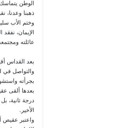
ذهبنا وعدنا، نق
وختم الأب سليما
الإيمان، نفقد 
عائلته ومجتمعه
بعد القداس أقي
والتواصل في ال
بجرأته واستشها
بعدها ألقى عق
درجة ثانية، بل
الأخير.
واعتبر عقيص أ