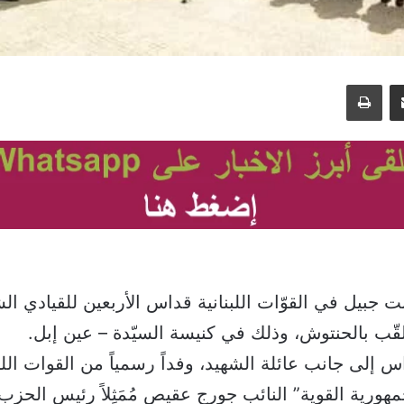
مشاركة عبر البريد
طباعة
 جبيل في القوّات اللبنانية قداس الأربعين للقيادي ال
قّب بالحنتوش، وذلك في كنيسة السيّدة – عين إبل.
س إلى جانب عائلة الشهيد، وفداً رسمياً من القوات اللب
مهورية القوية” النائب جورج عقيص مُمَثِلاً رئيس الحزب