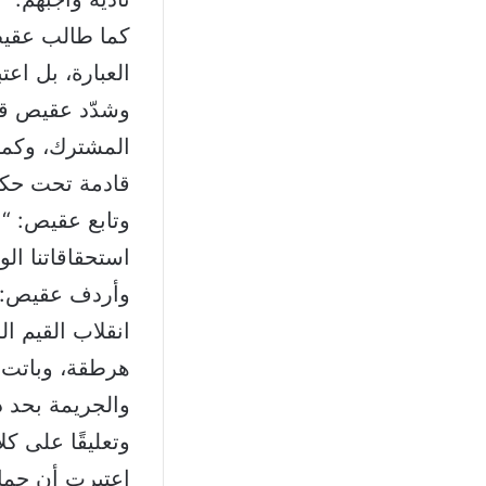
كما طالب عقيص
العبارة، بل اع
وشدّد عقيص قائل
قادمة تحت حكم
وتابع عقيص: “ا
استحقاقاتنا ال
وأردف عقيص: “أ
انقلاب القيم ا
هرطقة، وباتت 
والجريمة بحد ذ
وتعليقًا على ك
اعتبرت أن حماي