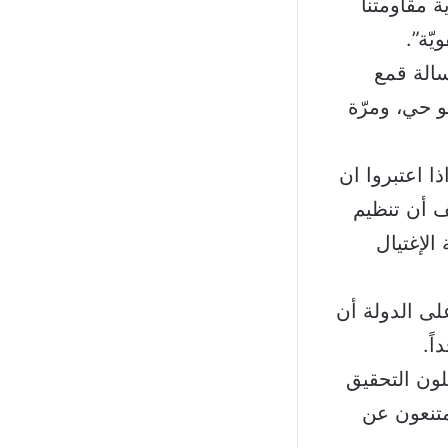
ة مقاومتنا
يّة”.
الة قمع
 حي، ومرّة
ئلًأ: “اذا اعتبروا ان
ف أن تنظيم
لإغتيال
لى الدولة أن
ً.
لون التحقيق
يمتنعون عن