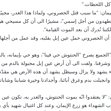
كل اللحظات.”
ان: “ما سبب قتل الحصروني، ولماذا هذا الغدر، مجيبًا
ضطهدون من أجل إسمي”، مشيرًا الى أن كل مسيحي ه
ننا نُدرك أن بعد الموت القيامة”.
 أن الحصروني حمل عين إبل بقلبه، وقد عمل من أجل
“الجميع يصرخ “الحنتوش حي فينا”، وهو حي بإيمانه، با
 يشهد ولا يزال وسيظل يشهد أن هذه الأرض هي مقدّس
انجبلت بدم وعرق أبائنا، وأجدادنا وخيرة شبابنا وشاباتن
“لا يعتقدوا انّه بموت الحنتوش، والغدر به، تكون عين إ
درب الشهداء هو زرع الإيمان، وعند كل اغتيال شهيد بأي 