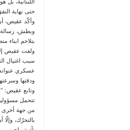
اللبنانية، بل ه
حتى نهاية النفق
وأكّد عقيص، أ
وبطش، رسالة ج
بتلاحم ابناء م
سبب اغتيال ال
عسكري عنوانه 
ودقتها وسرعتها
وتابع عقيص: “أ
تتحمل مسؤوليتها
من جهة أخرى طا
بالتحرّك، وإلّا
تأدية واجبهم.