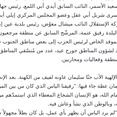
عيد الأسمر، النائب السابق أيدي أبي اللمع، رئيس جها
أسرى شربل أبي عقل وعضو المجلس المركزي إيلي أبي
 الإستقلال النائب ميشال معوّض، رئيس بلدية عين إب
لبلدة رفيق عتمة، المرشّح السابق عن منطقة مرجعيون 
لموفد الخاص لرئيس الحزب إلى بعض مناطق الجنوب جا
د لشؤون المناطق جورج عيد، عدد من مُنسّقي المناط
لمنطقة وفعاليات ومحازبين.
إلهية الأب حنّا سليمان عاونه لفيف من الكهنة. بعد الإ
ان عظة جاء فيها: “رفيقنا الياس الذي كان من بين المؤ
ام الله، هو الإنسان الشجاع المعطاء الذي استمدّهم من
ه، وبالوطن الذي نشأ وعاش فيه.
“لم يرد الياس أن يظهر بأي عمل، بل كان بطلاً مجهولاً 