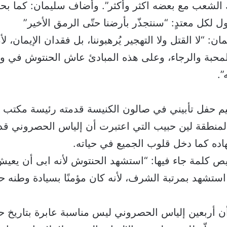
ول لكل معتدٍ: “سنتجذّر بأرضنا حتّى الرمق الأخير”
ن: “لا القتل ولا التهجير يُرهبوننا، بل فقدان الإيمان، 
المحبة والرجاء، وعلى هذه المبادئ عاش الحنتوش في و
”.
م حفل تأبيني في صالون الكنيسة قدمته رئيسة مكتب ال
منطقة لين حبيب التي اعتبرت أن إلياس الحصروني قد 
ده كما دخل قلوب الجميع في حياته.
يص كلمة جاء فيها: “استشهد الحنتوش لأنه ابى أن يعي
 استشهد بمرتبة الشرف، لأنه كان مؤمنًا بسيادة وطنه 
ن أربعين إلياس الحصروني ليس مناسبة عابرة بتاريخ 