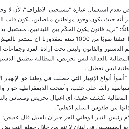
 بعدم استعمال عبارة “مسيحيي الأطراف”، لأن لا وجو
تبر أنه حيث يكون وجود مواطنين مناضلين، يكون قلب ا
ًا: “نريد قانون يكون الحَكَم بين اللبنانيين، مستقبل يد
 الدستور والقانون وليس تحت إرادة الفرد وجماعات ا
لمطالبة بالعدالة ليس تحريض، المطالبة بتطبيق الدستو
وطنية ليس تعطيل”.
سوأ أنواع الإنهيار التي حصلت في وطننا هو الإنهيار ال
لسياسية رأسًا على عقب، وأضحت الديمقراطية حوار وا
المطالبة بكشف حقيقة أي اغتيال تحريض ومساس بالس
اتها من طقوس السلم الاهلي”.
لام رئيس التيار الوطني الحر جبران باسيل قال عقيص:
ة المسيحيين في لبنان لا تتم من خلال حفلة التحريض