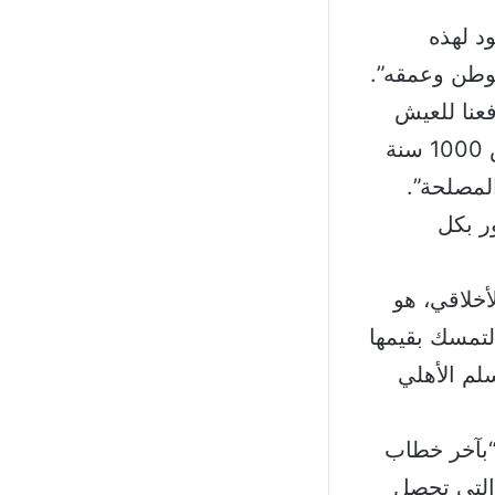
د لهذه
لوطن وعمقه”.
فعنا للعيش
المشترك، وكما عشنا سويًا من 1000 سنة بمقدورنا ان نستمر بالعيش 1000 سنة
لمصلحة”.
ر بكل
أخلاقي، هو
لتمسك بقيمها
لم الأهلي
 “بآخر خطاب
 التي تحصل