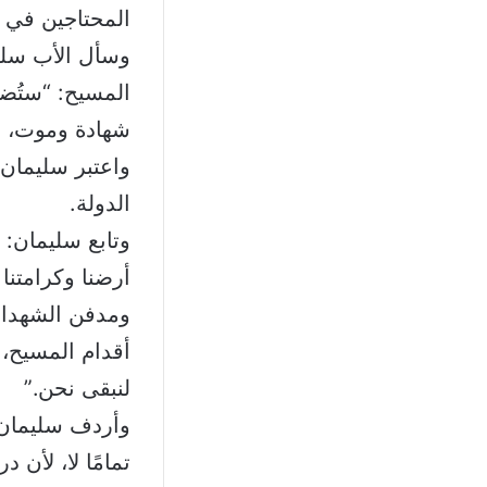
المحتاجين في 
وسأل الأب سليم
المسيح: “ستُ
شهادة وموت، لك
واعتبر سليمان
الدولة.
وتابع سليمان: 
ومدفن الشهداء
أقدام المسيح، و
لنبقى نحن.”
وأردف سليمان: 
تمامًا لا، لأن 