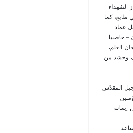
ز الشهداء
 طايع، كما
ل عماد
– حاصبيا
ن العلم،
ق، وحشد من
نجيل المقدّس
منين
 إيمانه
ساعد