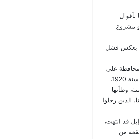
 بأقوال
و مشروع
ها بعكس فشل
لمحافظة على
أرضنا وكرامتنا وشرفنا. ولفت الى أن أرض عين إبل مجبولة بالدم من سنة 1920،
ة، وطأتها
ا، الذين رحلوا
بل قد انتهت،
بقعة من