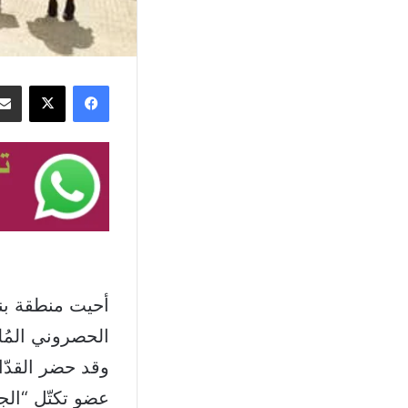
فيسبوك
‫X
أحيت منطقة بنت
الحصروني المُل
وقد حضر القدّا
عضو تكتّل “الج