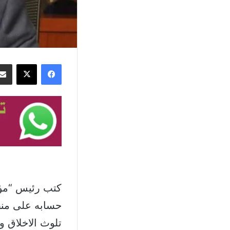
فيسبوك
‫X
كتب رئيس “مؤس
حسابه على منص
تلوث الاخلاق و