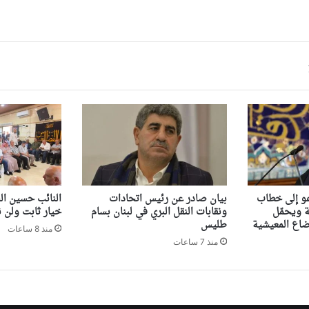
عو إلى خطاب
بيان صادر عن رئيس اتحادات
النائب حسين ال
 ويحمّل
ونقابات النقل البري في لبنان بسام
خيار ثابت ولن ن
ضاع المعيشية
طليس
منذ 8 ساعات
منذ 7 ساعات