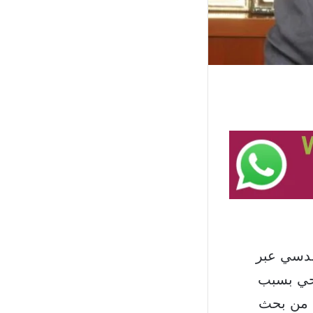
قدسي عبر
احي بسبب
ل من بحث