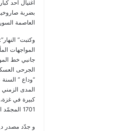
اغتيال أحد كب
بضربة صاروخية
العاصمة السور
وكتبت” النهار”
المواجهات المأ
جانبي خط الموا
الجرحى العسكري
المدى الزمني ل
كبيرة في غزة، ا
1701 المجمّد او المعلق تنفيذه حتى اشعار اخر.
و جدّد مصدر دي