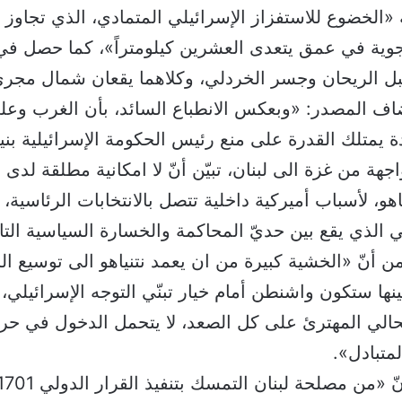
 «الخضوع للاستفزاز الإسرائيلي المتمادي، الذي تجاوز 
ية في عمق يتعدى العشرين كيلومتراً»، كما حصل في ال
 الريحان وجسر الخردلي، وكلاهما يقعان شمال مجرى
ضاف المصدر: «وبعكس الانطباع السائد، بأن الغرب وع
ة يمتلك القدرة على منع رئيس الحكومة الإسرائيلية بنيا
جهة من غزة الى لبنان، تبيّن أنّ لا امكانية مطلقة لد
ياهو، لأسباب أميركية داخلية تتصل بالانتخابات الرئاسية
 الذي يقع بين حديّ المحاكمة والخسارة السياسية التا
ن أنّ «الخشية كبيرة من ان يعمد نتنياهو الى توسيع 
ينها ستكون واشنطن أمام خيار تبنّي التوجه الإسرائيلي، و
حالي المهترئ على كل الصعد، لا يتحمل الدخول في حرب
متبادل».