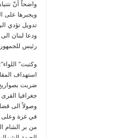
واضحاً أنّ نتن
ويجبرها على ال
تدويل تؤدي الى
ودعا لبنان الى
رئيس للجمهوري
وكتبت” اللواء
استهداف المقاو
ضربت بصواريخ 
جغرافيا القرى 
وصولاً الى قضا
في غزة وعلى اه
الجبهة الشمالية