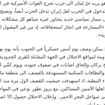
ياهو يريد جرّ لبنان الى حرب تحرج القوات الأميركية في 
دخول في الحرب لعل إيران تدخل الحرب أيضاً، ونصبح 
 مسار سياسي جديد يتجاوز عبره نتنياهو كل مشكلاته ال
 «المسارعة في انجاز استحقاقاته، إذ من غير المقبول ان
ة».
”: يمكن وصف يوم أمس عسكرياً في الجنوب بأنه يوم نو
مة لمواقع الاحتلال في الجهة المقابلة للقرى الحدودية ا
بركان وإلحاق اصابات في صفوف جنوده، ويوم كمِّي ل
والنطاقات السكنية المستهدفة بالقصف، الى منطقة ما 
ء النبطية، اذ استهدفت جبشيت للقصف لاول مرة منذ ان
لها الآمنين المساكين، مع بروز تطور نوعي في المواجه
من بر الشام الى سواح
 مع لبنان.