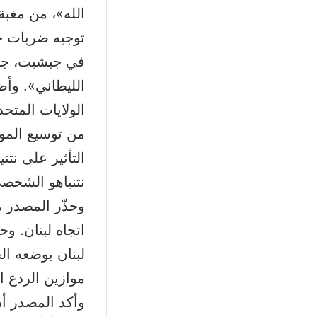
الله»، من مغبة
توجيه ضربات جو
في جبشيت، جبل
الليطاني». وأ
الولايات المتحد
من توسيع الموا
التأثير على نتن
نتنياهو الشخصي
وحذّر المصدر م
اتجاه لبنان. وح
لبنان بوضعه ال
موازين الردع ال