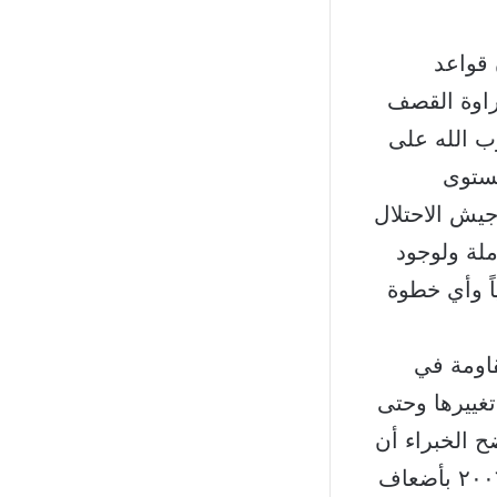
 قواعد
راوة القصف
ب الله على
ستوى
جيش الاحتلال
لة ولوجود
اً وأي خطوة
قاومة في
تغييرها وحتى
ح الخبراء أن
أي عدوان إسرائيلي لن يستطيع إبعاد الحزب الذي بات أكثر قوة من ٢٠٠٦ بأضعاف