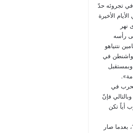
في تجروئه حدّ
أيام الأخيرة
 نهر
لى رأسه
مين نتنياهو
ى واشنطن في
، وبمستقبل
مة».
الحرب في
بالتالي فإنّ
 أياً تكن
وأكد المصدر أنّ «من مصلحة لبنان التمسك بتنفيذ القرار الدولي 1701، بعدما صار