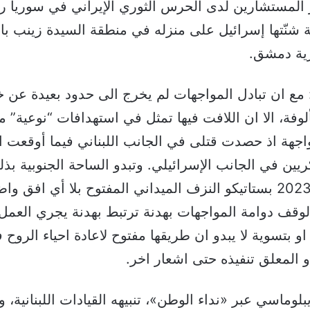
ار المستشارين لدى الحرس الثوري الإيراني في سوريا
 شنّتها إسرائيل على منزله في منطقة السيدة زينب ب
ية دمشق.
: مع ان تبادل المواجهات لم يخرج الى حدود بعيدة عن
لوفة، الا ان اللافت فيها تمثل في استهدافات “نوعية” م
جهة اذ حصدت قتلى في الجانب اللبناني فيما أوقعت ا
ين في الجانب الإسرائيلي. وتبدو الساحة الجنوبية بذ
“وداع ” السنة 2023 بستاتيكو النزف الميداني المفتوح بلا أي افق 
وقف دوامة المواجهات بهدنة ترتبط بهدنة يجري العمل ع
و بتسوية لا يبدو ان طريقها مفتوح لاعادة احياء الروح 
بلوماسي عبر «نداء الوطن»، تنبيهه القيادات اللبنانية،