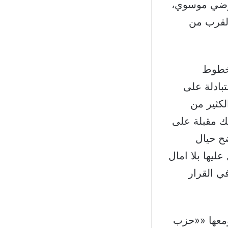
 رضي موسوي،
القرب من
 خطوط
تبادلة على
لكثير من
لك مقبلة على
واضح حيال
ليها بلا امال
في القرار
 ومعها ««حزب