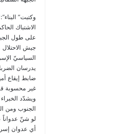
وكتبت” البناء”
الاشتباك الحا
على طول الجبهة
جيش الاحتلال
السياسيّ الإسر
يدرسان الضربا
ضابط إيقاع أمي
غير محسوبة قد
ويشدّد الخبراء
الجنوب ومن الم
لو شنّ عدواناً 