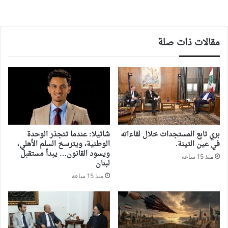
مقالات ذات صلة
بري تابع المستجدات خلال لقاءاته
شاتيلا: عندما تتجذر الوحدة
في عين التينة.
الوطنية، ويترسخ السلم الأهلي،
ويسود القانون… يبدأ مستقبل
منذ 15 ساعة
لبنان
منذ 15 ساعة