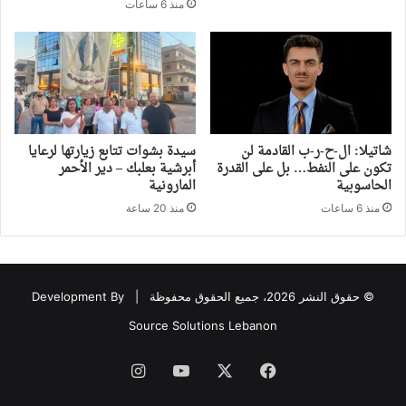
منذ 6 ساعات
شاتيلا: ال-ح-ر-ب القادمة لن
سيدة بشوات تتابع زيارتها لرعايا
تكون على النفط… بل على القدرة
أبرشية بعلبك – دير الأحمر
الحاسوبية
المارونية
منذ 6 ساعات
منذ 20 ساعة
© حقوق النشر 2026، جميع الحقوق محفوظة |
Development By
Source Solutions Lebanon
فيسبوك
‫X
‫YouTube
انستقرام