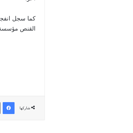
كما سجل انفجا
القنص مؤسسة ت
في
شاركها