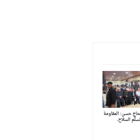
حاج حسن: المقاومة
سلّم السلاح.