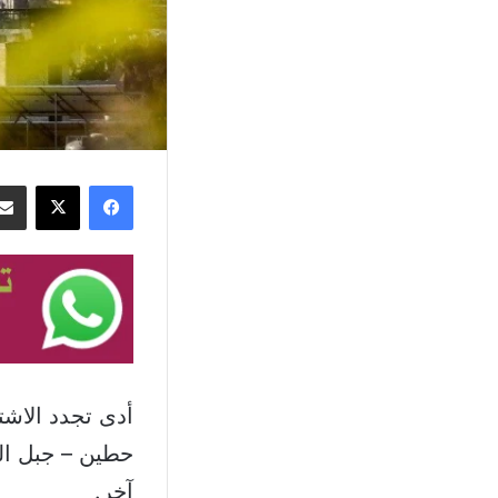
فيسبوك
‫X
أدى تجدد الاشت
حطين – جبل ال
آخر.