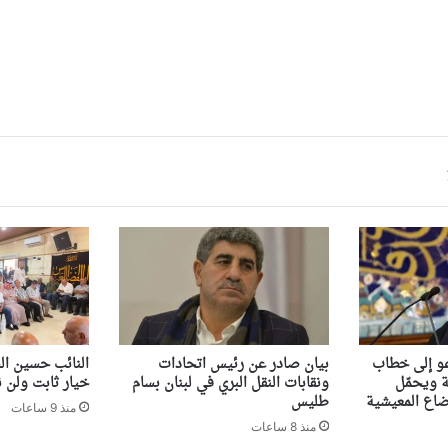
عو إلى خطاب
بيان صادر عن رئيس اتحادات
النائب حسين ال
 ويحمّل
ونقابات النقل البري في لبنان بسام
خيار ثابت ولن ن
ضاع المعيشية
طليس
منذ 9 ساعات
منذ 8 ساعات