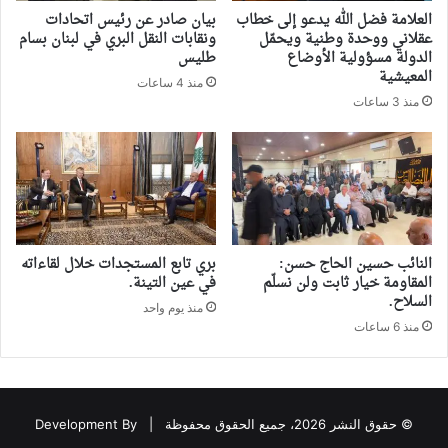
العلامة فضل الله يدعو إلى خطاب
بيان صادر عن رئيس اتحادات
عقلاني ووحدة وطنية ويحمّل
ونقابات النقل البري في لبنان بسام
الدولة مسؤولية الأوضاع
طليس
المعيشية
منذ 4 ساعات
منذ 3 ساعات
النائب حسين الحاج حسن:
بري تابع المستجدات خلال لقاءاته
المقاومة خيار ثابت ولن نسلّم
في عين التينة.
السلاح.
منذ يوم واحد
منذ 6 ساعات
© حقوق النشر 2026، جميع الحقوق محفوظة |
Development By