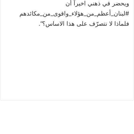
ويحضر في ذهني اخيراً أن
⁧‫#لبنان_أعظم_من_هؤلاء_واقوى_من_مكائدهم⁩
فلماذا لا نتصرّف على هذا الاساس؟”.