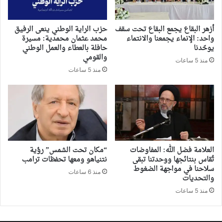
أزهر البقاع يجمع البقاع تحت سقف
حزب الراية الوطني ينعى الرفيق
واحد: الإنماء يجمعنا والانتماء
محمد عثمان محمدية: مسيرة
يوحّدنا
حافلة بالعطاء والعمل الوطني
والقومي
منذ 5 ساعات
منذ 5 ساعات
العلامة فضل الله: المفاوضات
“مكان تحت الشمس” رؤية
تُقاس بنتائجها ووحدتنا تبقى
نتنياهو ومعها تحفظات ترامب
سلاحنا في مواجهة الضغوط
منذ 6 ساعات
والتحديات
منذ 5 ساعات