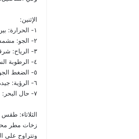
الإثنين:
١- الحرارة: بين ٢٢ و٣١ ساحلًا وبين ١٢ و٣١ بقاعًا وبين ١٦ و٢٦ على الـ١٠٠٠ متر
٢- الجو: مشمس
٣- الرياح: شرقية ليلًا جنوبية غربية نهارًا ومعتدلة أحيانًا وسرعتها بين ٢٠ و٥٠ كم/س
٤- الرطوبة السطحية ساحلًا: بين ٥٠ و٨٠٪؜
٥- الضغط الجوي السطحي: ١٠١١ hpa
٦- الرؤية: جيدة
٧- حال البحر: منخفض إرتفاع الموج وحرارة سطح المياه ٢٩ درجة
الثلاثاء: طقس 
زخات مطر محلي