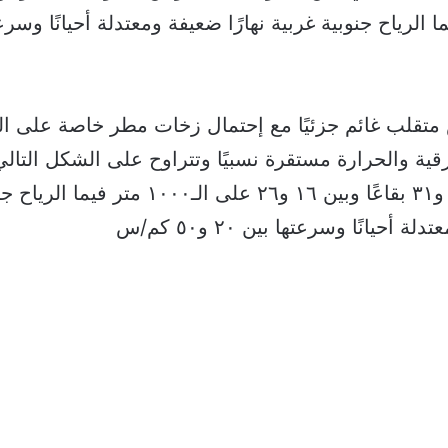
متقلب غائم جزئيًا مع إحتمال زخات مطر خاصة على الج
ساحلًا وبين ١٢ و٣١ بقاعًا وبين ١٦ و٢٦ على الـ١٠٠٠
ة أحيانًا وسرعتها بين ٢٠ و٥٠ كم/س