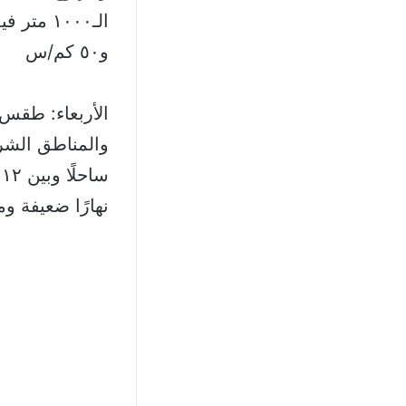
و٥٠ كم/س
الأربعاء: طقس 
نهارًا ضعيفة ومعتدل