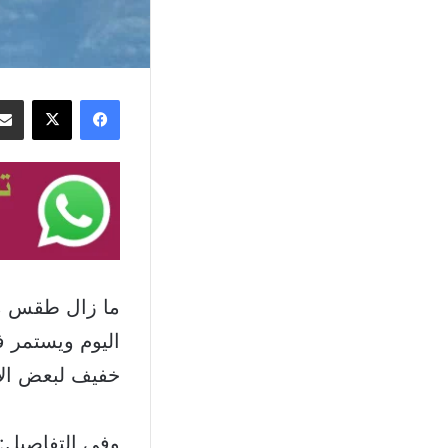
فيسبوك
‫X
ما زال طقس معت
اليوم ويستمر ف
خفيف لبعض الأمط
وفي التفاصيل: