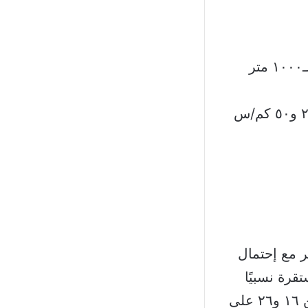
ر مع إحتمال
رة نسبيًا
وتتراوح على الشكل التالي: بين ٢٢ و٣٠ ساحلًا وبين ١٢ و٣١ بقاعًا وبين ١٦ و٢٦ على