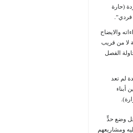
دة (حارة
 فردي”.
اته والايضاح
ة لا من قريب
حاولة الفصل
ة لم تعد
 أبناء
رة).
ل وضع حدٍّ
ّليه ومشاريعهم