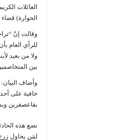
العائلات الكري
الحوارة) قضاء ز
وقالت إنّ “ترا
للرأي العام بأن
ولا من بعيد لأب
بين المتخاصمين
وأضاف البيان: “
خافية على أحد، 
بقاعصفرين وبشر
نضع هذه الحادثة
لمَن يحاول زرع 