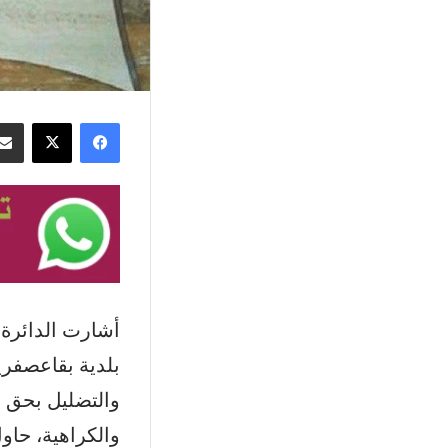
فيسبوك
‫X
أشارت الدائرة 
بلدية بقاعصفري
والتضليل بحق “
والكراهية، حاو