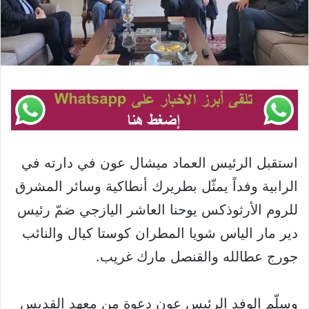
استقبل الرئيس العماد ميشال عون في دارته في
الرابية وفداً يمثّل بطريرك أنطاكية وسائر المشرق
للروم الأرثوذكس يوحنا العاشر اليازجي ضمّ رئيس
دير مار الياس شويا المطران كوستا كيال والنائب
جورج عطالله والقنصل مارك غريب.
وسلّم الوفد الرئيس عون دعوة من معهد القديس