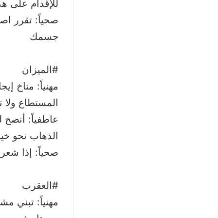
للإقدام على ه
صحياً: تقرر اص
جسمك
#الميزان
مهنياً: مناخ إي
المستطاع ولا ت
عاطفياً: أنصح 
الذهاب نحو خي
صحياً: إذا شع
#العقرب
مهنياً: تبني م