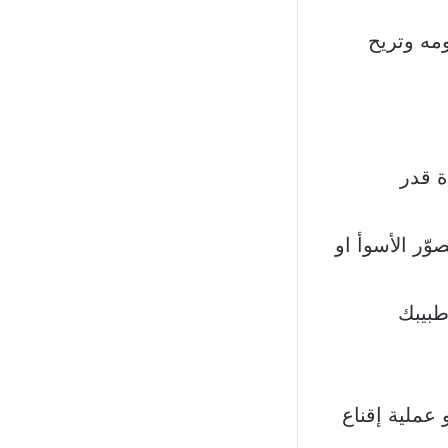
مه وتريح
ة قدر
ّر الأسوأ او
طبيبك
 عملية إقناع