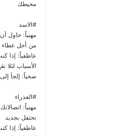
محيطك
#الاسد
مهنياً: حاول أن
من أجل عطاء 
عاطفياً: إذا ك
الأسباب لئلا ت
صحياً: إلجأ إل
#العذراء
مهنياً: اتصالات
تحتفل بجديد
عاطفياً: إذا ك