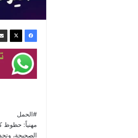
فيسبوك
‫X
#الحمل
مهنياً: حظوظ ك
الصحيحة، وتجد