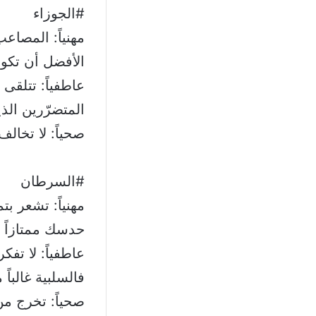
#الجوزاء
مهنياً: المصاع
الأفضل أن تكو
عاطفياً: تتلق
المتضرّرين الذ
صحياً: لا تخال
#السرطان
مهنياً: تشعر بت
حدسك ممتازاً
عاطفياً: لا تف
فالسلبية غالباً 
صحياً: تخرج م