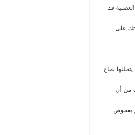
العصبية قد
دتك على
يتخللها نجاح
ف من أن
م بفحوص