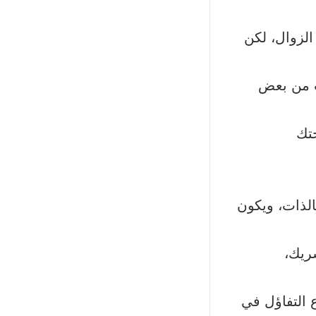
الزوال، لكن
ب من بعض
حتك
بالذات، ويكون
شريك،
 التفاؤل في