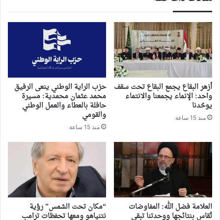
أزهر البقاع يجمع البقاع تحت سقف
حزب الراية الوطني ينعى الرفيق
واحد: الإنماء يجمعنا والانتماء
محمد عثمان محمدية: مسيرة
يوحّدنا
حافلة بالعطاء والعمل الوطني
والقومي
منذ 15 ساعة
منذ 15 ساعة
العلامة فضل الله: المفاوضات
“مكان تحت الشمس” رؤية
تُقاس بنتائجها ووحدتنا تبقى
نتنياهو ومعها تحفظات ترامب