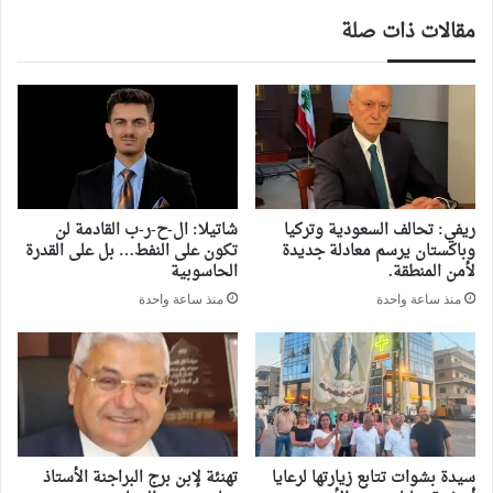
مقالات ذات صلة
ريفي: تحالف السعودية وتركيا
شاتيلا: ال-ح-ر-ب القادمة لن
وباكستان يرسم معادلة جديدة
تكون على النفط… بل على القدرة
لأمن المنطقة.
الحاسوبية
منذ ساعة واحدة
منذ ساعة واحدة
سيدة بشوات تتابع زيارتها لرعايا
تهنئة لإبن برج البراجنة الأستاذ