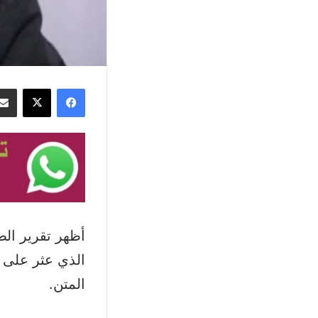
فيسبوك
‫X
أظهر تقرير ال
الذي عثر على ج
المتن.