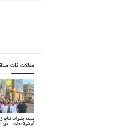
مقالات ذات صلة
سيدة بشوات تتابع زيار
أبرشية بعلبك – دير ال