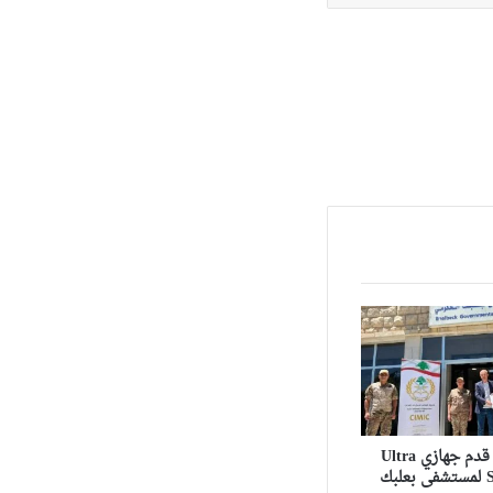
الجيش اللبناني قدم جهازي Ultra
Sound Portable لمستشفى بعلبك