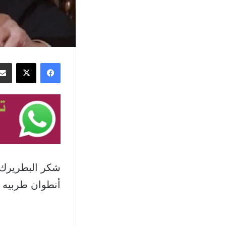
فيسبوك
‫X
شكر البطريرك 
أنطوان طربيه و