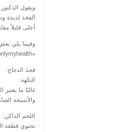
الفخذ لذيذة ود
أعلى قليلاً مقا
وفيما يلي بعض
«onlymyhealth» الطبي المتخصص:
فخذ الدجاج:
النكهة:
غالبًا ما يعتبر
والأنسجة الضا
اللحم الداكن:
تحتوي قطعة الف