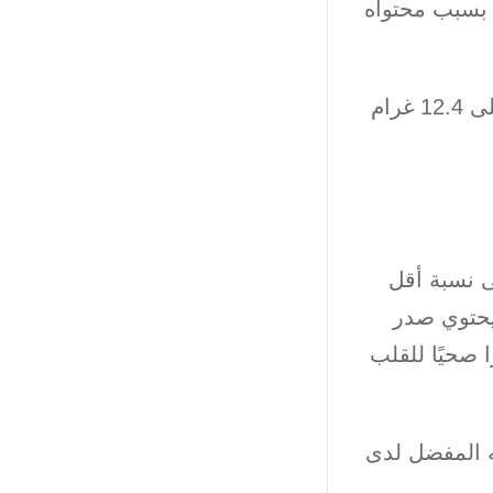
 بسبب محتواه
وتحتوي قطعة فخذ دجاج واحدة (44 غرامًا) منزوعة الجلد أو العظام على 12.4 غرام
ى نسبة أقل
 يحتوي صدر
 صحيًا للقلب
له المفضل لدى