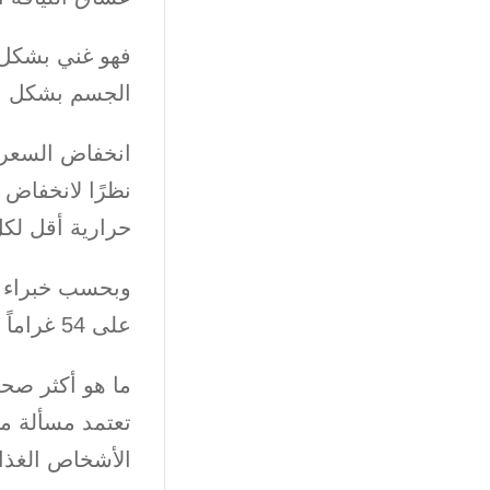
فهو غني بشكل 
الجسم بشكل ع
انخفاض السعرا
نظرًا لانخفاض
حرارية أقل لكل
على 54 غراماً من البروتين. وهذا يعادل 31 غرامًا من البروتين لكل 100 غرام.
ما هو أكثر صح
تعتمد مسألة م
الأشخاص الغذائ