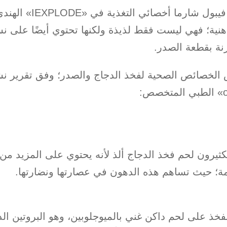
ويقول الدكتور فيبول شارما أخ
هنية؛ فهي ليست فقط لذيذة ولكنها تحتوي أيضًا على ن
رنة بقطعة الصدر.
 الخصائص الصحية لفخذ الدجاج والصدر؛ وفق تقرير ن
 الكثيرون لحم فخذ الدجاج ألذ لأنه يحتوي على المزيد من
مة؛ حيث تساهم هذه الدهون في عصارتها ونضارتها.
خذ على لحم داكن غني بالميوجلوبين، وهو البروتين ال