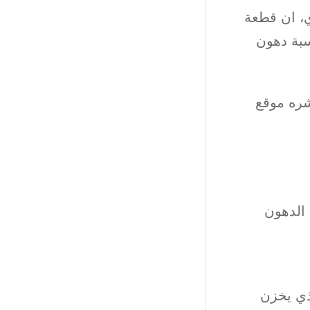
صائي التغذية في «IEXPLODE» الهندي، ان قطعة
سبة دهون
شره موقع
 الدهون
ذي يخزن