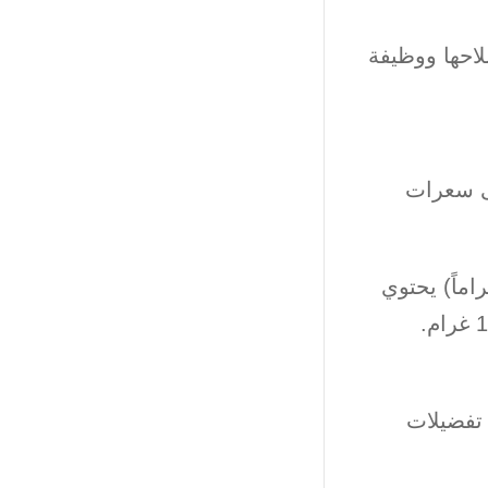
احها ووظيفة
ى سعرات
 التغذية، فإن صدر الدجاج المطبوخ منزوع الجلد (172 غراماً) يحتوي
 تفضيلات