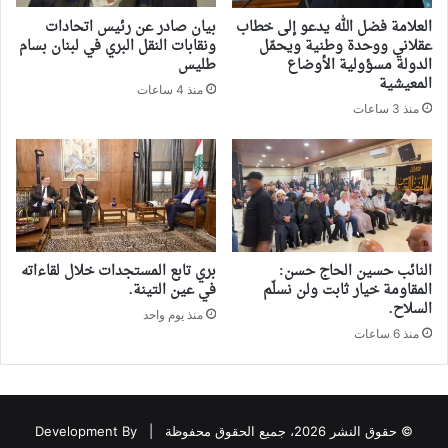
العلامة فضل الله يدعو إلى خطاب
بيان صادر عن رئيس اتحادات
عقلاني ووحدة وطنية ويحمّل
ونقابات النقل البري في لبنان بسام
الدولة مسؤولية الأوضاع
طليس
المعيشية
منذ 4 ساعات
منذ 3 ساعات
النائب حسين الحاج حسن:
بري تابع المستجدات خلال لقاءاته
المقاومة خيار ثابت ولن نسلّم
في عين التينة.
السلاح.
منذ يوم واحد
منذ 6 ساعات
© حقوق النشر 2026، جميع الحقوق محفوظة |
Development By