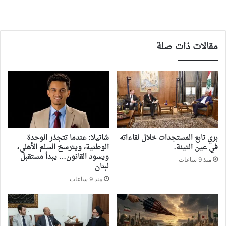
مقالات ذات صلة
بري تابع المستجدات خلال لقاءاته
شاتيلا: عندما تتجذر الوحدة
في عين التينة.
الوطنية، ويترسخ السلم الأهلي،
ويسود القانون… يبدأ مستقبل
منذ 9 ساعات
لبنان
منذ 9 ساعات